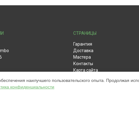
ЛИ
СТРАНИЦЫ
Гарантия
ombo
Доставка
6
Мастера
Контакты
Карта сайта
обеспечения наилучшего пользовательского опыта. Продолжая испол
тика конфиденциальности
ом обслуживании устройств iRobot. Хотя мы и не представляем официал