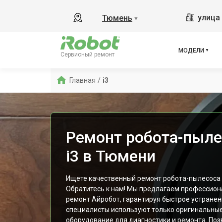
s9+
улица 
Тюмень
▼
865
i8
i8+
МОДЕЛИ
Сервисный ремонт
j7
j7 Co
Главная
/
i3
i6
880
Ремонт робота-пыле
i3 в Тюмени
Ищете качественный ремонт робота-пылесоса i
Обратитесь к нам! Мы предлагаем профессион
ремонт Айробот, гарантируя быстрое устране
специалисты используют только оригинальные
оборудование для диагностики и ремонта. По