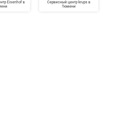
нтр Eisenhof в
Сервисный центр krups в
Сервисный 
мени
Тюмени
Тю