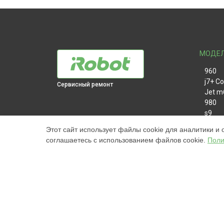
МОДЕ
960
j7+ C
Сервисный ремонт
Jet m
980
s9
981
Этот сайт использует файлы cookie для аналитики и 
i7
соглашаетесь с использованием файлов cookie.
Поли
886
896
865
895
i8+
j7+
i3+
976
Наш центр специализируется на ремонте и техническ