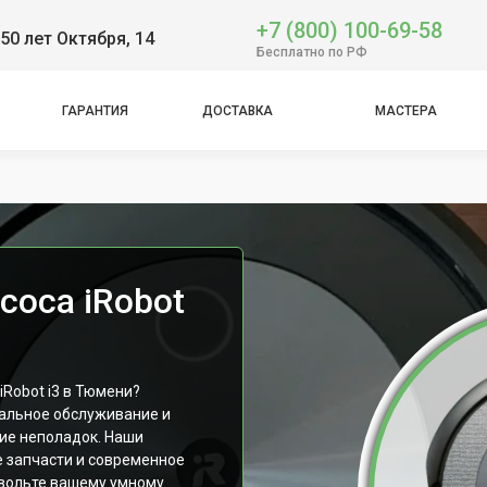
+7 (800) 100-69-58
50 лет Октября, 14
Бесплатно по РФ
ГАРАНТИЯ
ДОСТАВКА
МАСТЕРА
mbo
соса iRobot
Robot i3 в Тюмени?
альное обслуживание и
ние неполадок. Наши
 запчасти и современное
звольте вашему умному