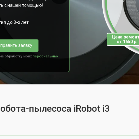
ть с нашей помощью!
ия до 3-х лет
Цена ремон
от 1650 р.
править заявку
 на обработку моих
персональных
обота-пылесоса iRobot i3