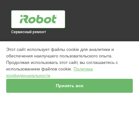
Сервисный ремонт
МОДЕЛИ
Этот сайт использует файлы cookie для аналитики и
обеспечения наилучшего пользовательского опыта.
960
Продолжая использовать этот сайт, вы соглашаетесь с
j7+ Combo
использованием файлов cookie.
Политика
Jet m6
конфиденциальности
980
s9
Принять все
981
i7
886
896
865
СТРАНИЦЫ
895
Гарантия
i8+
Доставка
j7+